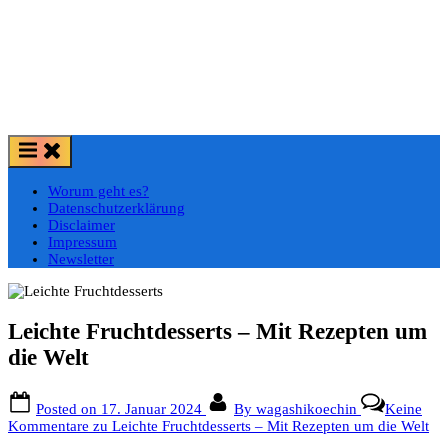
Worum geht es?
Datenschutzerklärung
Disclaimer
Impressum
Newsletter
Leichte Fruchtdesserts – Mit Rezepten um
die Welt
Posted on
17. Januar 2024
By
wagashikoechin
Keine
Kommentare
zu Leichte Fruchtdesserts – Mit Rezepten um die Welt