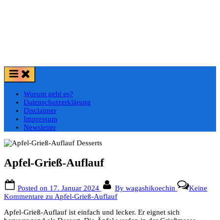
Worum geht es?
Datenschutzerklärung
Disclaimer
Impressum
Newsletter
Apfel-Grieß-Auflauf
Posted on
17. Januar 2024
By
wagashikoechin
Keine
Kommentare
zu Apfel-Grieß-Auflauf
Apfel-Grieß-Auflauf ist einfach und lecker. Er eignet sich