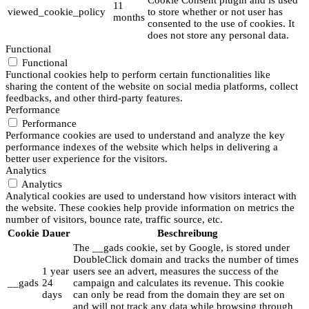
Cookie Consent plugin and is used
11
viewed_cookie_policy
to store whether or not user has
months
consented to the use of cookies. It
does not store any personal data.
Functional
Functional
Functional cookies help to perform certain functionalities like
sharing the content of the website on social media platforms, collect
feedbacks, and other third-party features.
Performance
Performance
Performance cookies are used to understand and analyze the key
performance indexes of the website which helps in delivering a
better user experience for the visitors.
Analytics
Analytics
Analytical cookies are used to understand how visitors interact with
the website. These cookies help provide information on metrics the
number of visitors, bounce rate, traffic source, etc.
Cookie
Dauer
Beschreibung
The __gads cookie, set by Google, is stored under
DoubleClick domain and tracks the number of times
1 year
users see an advert, measures the success of the
__gads
24
campaign and calculates its revenue. This cookie
days
can only be read from the domain they are set on
and will not track any data while browsing through