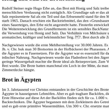
Rudolf Steiner regte Hugo Erbe an, das Brot mit Honig und Salz treib
menschlichen Verdauung nicht zuträglich. Als Grundlage sah er das al
Salz repräsentierte Sal als ein Teil und das Erbsenmehl stand für den 
starb 1965. Danach erschien ein Backtriebmittel, das den »Grundsauer
eines Sauerteiges, den Erbe nicht angestrebt hatte. Finsterlin entwick
Die Weiterentwicklung des Grundferments ist ein sensibles BackNatur
die Verwendung von Honig und Salz. Das Verhältnis von Milchsäure un
aromatischer, kräftiger und bekömmlicher Teig. 7. Brot durch alle Z
Nachgewiesen wurde die erste Mehlherstellung vor 30.000 Jahren. Es 
Jh. v. Chr. buk man 30 Brotsorten in der Hofbäckerei der Pharaonen. 
die Ägypter es in Fasernetzen. Für die Ägypter war es essenziell für
irdischer Nahrung. Nachgewiesen wurde das Fladenbrot bei den Jägern
geringe Wassergehalt machte die Brote ideal als Reiseproviant. Zum V
Brei wurde. Die Brote hatten manchmal ein Loch in der Mitte, da man
Zimmerdecke hängte.
Brot in Ägypten
Im 3. Jahrtausend vor Christus entstanden in der Geschichte des Brote
Ägypter in hauseigenen Lehmöfen. Aber es gab tragbare Backöfen, die
Erste Hinweise auf diese Art der Backöfen finden sich für ca. 1.000 v.
Backtechniken. Die Ägypter begannen mit dem Zerkleinern des Getrei
und es gab erste primitive Wassermühlen. Um 300 v. Chr. ersetzte ma