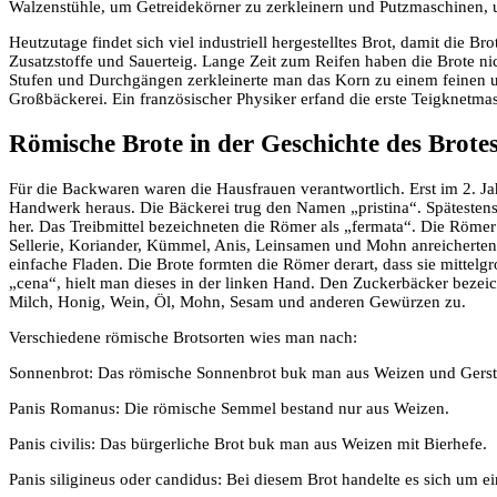
Walzenstühle, um Getreidekörner zu zerkleinern und Putzmaschinen, 
Heutzutage findet sich viel industriell hergestelltes Brot, damit die Bro
Zusatzstoffe und Sauerteig. Lange Zeit zum Reifen haben die Brote n
Stufen und Durchgängen zerkleinerte man das Korn zu einem feinen un
Großbäckerei. Ein französischer Physiker erfand die erste Teigknetm
Römische Brote in der Geschichte des Brote
Für die Backwaren waren die Hausfrauen verantwortlich. Erst im 2. Jahrh
Handwerk heraus. Die Bäckerei trug den Namen „pristina“. Spätestens 
her. Das Treibmittel bezeichneten die Römer als „fermata“. Die Römer 
Sellerie, Koriander, Kümmel, Anis, Leinsamen und Mohn anreicherten
einfache Fladen. Die Brote formten die Römer derart, dass sie mitte
„cena“, hielt man dieses in der linken Hand. Den Zuckerbäcker bezeich
Milch, Honig, Wein, Öl, Mohn, Sesam und anderen Gewürzen zu.
Verschiedene römische Brotsorten wies man nach:
Sonnenbrot: Das römische Sonnenbrot buk man aus Weizen und Gerst
Panis Romanus: Die römische Semmel bestand nur aus Weizen.
Panis civilis: Das bürgerliche Brot buk man aus Weizen mit Bierhefe.
Panis siligineus oder candidus: Bei diesem Brot handelte es sich um 