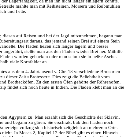
der Lagerfähigkeit, da man ihn nicht länger einlagern konnte.
s Getreide mahlte man mit Reibsteinen, Mörsern und Reibmühlen
lch und Fette.
ar, diesen auf Reisen und bei der Jagd mitzunehmen, begann man
ubereitungsart daraus, das jemand seinen Brei auf einem Stein
wandelte. Die Fladen ließen sich länger lagern und besser
r angerührt, stellte man aus den Fladen wieder Brei her. Mithilfe
 Fladen wurden gebacken oder man schob sie in heiße Asche.
halb viele Kornfelder an.
otes aus dem 4. Jahrtausend v. Chr. 18 verschiedene Brotsorten
zu dieser Zeit »Brotesser«. Dies zeigt die Beliebtheit vom
 und Brotbacköfen. Zu den ersten Öfen gehörte der Röhrenofen.
ip findet sich noch heute in Indien. Die Fladen klebt man an die
 den Ägyptern zu. Man erzählt sich die Geschichte der Sklavin,
onne und begann zu gären. Sie erschrak, buk den Fladen noch
auerteigs vollzog sich historisch zeitgleich an mehreren Orte.
 nicht. In Moses 2, Kapitel 12 der Bibel gibt es einen Hinweis