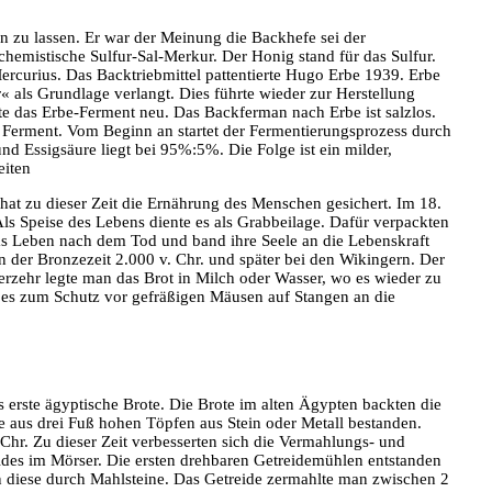
en zu lassen. Er war der Meinung die Backhefe sei der
chemistische Sulfur-Sal-Merkur. Der Honig stand für das Sulfur.
Mercurius. Das Backtriebmittel pattentierte Hugo Erbe 1939. Erbe
« als Grundlage verlangt. Dies führte wieder zur Herstellung
elte das Erbe-Ferment neu. Das Backferman nach Erbe ist salzlos.
 Ferment. Vom Beginn an startet der Fermentierungsprozess durch
d Essigsäure liegt bei 95%:5%. Die Folge ist ein milder,
eiten
hat zu dieser Zeit die Ernährung des Menschen gesichert. Im 18.
Als Speise des Lebens diente es als Grabbeilage. Dafür verpackten
 das Leben nach dem Tod und band ihre Seele an die Lebenskraft
 der Bronzezeit 2.000 v. Chr. und später bei den Wikingern. Der
erzehr legte man das Brot in Milch oder Wasser, wo es wieder zu
 es zum Schutz vor gefräßigen Mäusen auf Stangen an die
s erste ägyptische Brote. Die Brote im alten Ägypten backten die
 aus drei Fuß hohen Töpfen aus Stein oder Metall bestanden.
 Chr. Zu dieser Zeit verbesserten sich die Vermahlungs- und
des im Mörser. Die ersten drehbaren Getreidemühlen entstanden
n diese durch Mahlsteine. Das Getreide zermahlte man zwischen 2