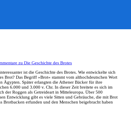
mmentare
zu Die Geschichte des Brotes
nteressanter ist die Geschichte des Brotes. Wie entwickelte sich
eres Brot? Das Begriff »Brot« stammt vom althochdeutschen Wort
n Ägypten. Später erlangten die Athener Bäcker für ihre
en 6.000 und 3.000 v. Chr. In dieser Zeit breitete es sich im
ich der Roggen als Getreideart in Mitteleuropa. Über 500
hen Entwicklung gibt es viele Sitten und Gebräuche, die mit Brot
 das Brotbacken erfunden und den Menschen beigebracht haben