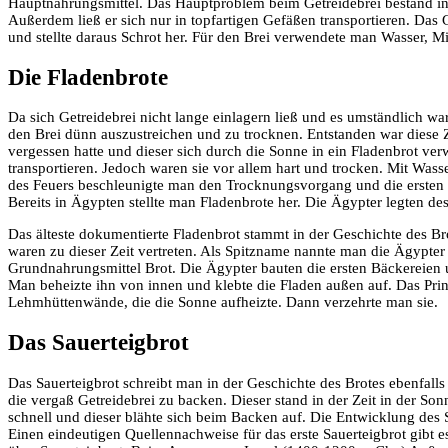
Hauptnahrungsmittel. Das Hauptproblem beim Getreidebrei bestand in 
Außerdem ließ er sich nur in topfartigen Gefäßen transportieren. Da
und stellte daraus Schrot her. Für den Brei verwendete man Wasser, Mi
Die Fladenbrote
Da sich Getreidebrei nicht lange einlagern ließ und es umständlich w
den Brei dünn auszustreichen und zu trocknen. Entstanden war diese Z
vergessen hatte und dieser sich durch die Sonne in ein Fladenbrot ver
transportieren. Jedoch waren sie vor allem hart und trocken. Mit Wasse
des Feuers beschleunigte man den Trocknungsvorgang und die ersten
Bereits in Ägypten stellte man Fladenbrote her. Die Ägypter legten des
Das älteste dokumentierte Fladenbrot stammt in der Geschichte des Br
waren zu dieser Zeit vertreten. Als Spitzname nannte man die Ägypter 
Grundnahrungsmittel Brot. Die Ägypter bauten die ersten Bäckereien
Man beheizte ihn von innen und klebte die Fladen außen auf. Das Prinz
Lehmhüttenwände, die die Sonne aufheizte. Dann verzehrte man sie.
Das Sauerteigbrot
Das Sauerteigbrot schreibt man in der Geschichte des Brotes ebenfalls
die vergaß Getreidebrei zu backen. Dieser stand in der Zeit in der S
schnell und dieser blähte sich beim Backen auf. Die Entwicklung des S
Einen eindeutigen Quellennachweise für das erste Sauerteigbrot gibt es