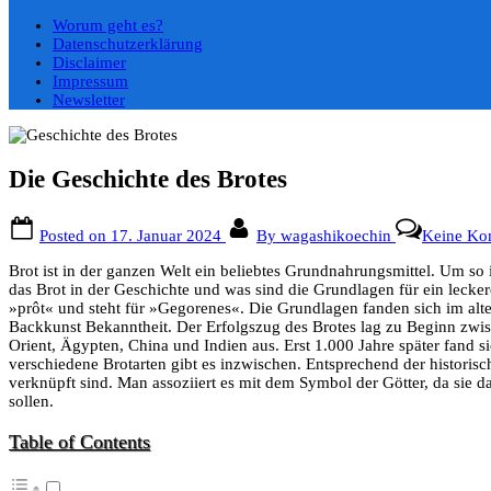
Worum geht es?
Datenschutzerklärung
Disclaimer
Impressum
Newsletter
Die Geschichte des Brotes
Posted on
17. Januar 2024
By
wagashikoechin
Keine Ko
Brot ist in der ganzen Welt ein beliebtes Grundnahrungsmittel. Um so i
das Brot in der Geschichte und was sind die Grundlagen für ein leck
»prôt« und steht für »Gegorenes«. Die Grundlagen fanden sich im alte
Backkunst Bekanntheit. Der Erfolgszug des Brotes lag zu Beginn zwisch
Orient, Ägypten, China und Indien aus. Erst 1.000 Jahre später fand s
verschiedene Brotarten gibt es inzwischen. Entsprechend der historisc
verknüpft sind. Man assoziiert es mit dem Symbol der Götter, da sie
sollen.
Table of Contents