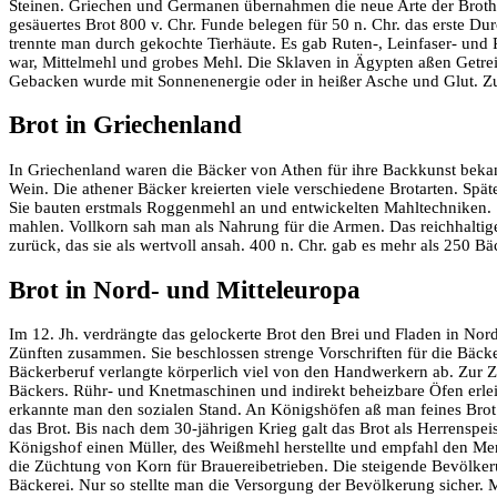
Steinen. Griechen und Germanen übernahmen die neue Arte der Brothe
gesäuertes Brot 800 v. Chr. Funde belegen für 50 n. Chr. das erste D
trennte man durch gekochte Tierhäute. Es gab Ruten-, Leinfaser- und P
war, Mittelmehl und grobes Mehl. Die Sklaven in Ägypten aßen Getre
Gebacken wurde mit Sonnenenergie oder in heißer Asche und Glut. Zu
Brot in Griechenland
In Griechenland waren die Bäcker von Athen für ihre Backkunst bekann
Wein. Die athener Bäcker kreierten viele verschiedene Brotarten. Spät
Sie bauten erstmals Roggenmehl an und entwickelten Mahltechniken. 
mahlen. Vollkorn sah man als Nahrung für die Armen. Das reichhaltige 
zurück, das sie als wertvoll ansah. 400 n. Chr. gab es mehr als 250 Bäc
Brot in Nord- und Mitteleuropa
Im 12. Jh. verdrängte das gelockerte Brot den Brei und Fladen in Nord
Zünften zusammen. Sie beschlossen strenge Vorschriften für die Bäcker
Bäckerberuf verlangte körperlich viel von den Handwerkern ab. Zur Zei
Bäckers. Rühr- und Knetmaschinen und indirekt beheizbare Öfen erle
erkannte man den sozialen Stand. An Königshöfen aß man feines Brot. J
das Brot. Bis nach dem 30-jährigen Krieg galt das Brot als Herrenspei
Königshof einen Müller, des Weißmehl herstellte und empfahl den M
die Züchtung von Korn für Brauereibetrieben. Die steigende Bevölk
Bäckerei. Nur so stellte man die Versorgung der Bevölkerung sicher. 