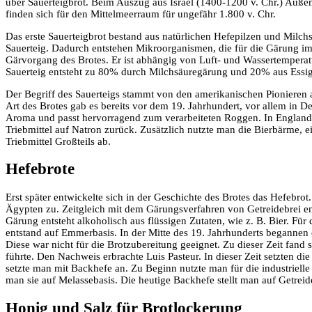
über Sauerteigbrot. Beim Auszug aus Israel (1400-1200 v. Chr.) Auße
finden sich für den Mittelmeerraum für ungefähr 1.800 v. Chr.
Das erste Sauerteigbrot bestand aus natürlichen Hefepilzen und Milch
Sauerteig. Dadurch entstehen Mikroorganismen, die für die Gärung im
Gärvorgang des Brotes. Er ist abhängig von Luft- und Wassertempera
Sauerteig entsteht zu 80% durch Milchsäuregärung und 20% aus Essigsäu
Der Begriff des Sauerteigs stammt von den amerikanischen Pionieren 
Art des Brotes gab es bereits vor dem 19. Jahrhundert, vor allem in D
Aroma und passt hervorragend zum verarbeiteten Roggen. In England ka
Triebmittel auf Natron zurück. Zusätzlich nutzte man die Bierbärme, ei
Triebmittel Großteils ab.
Hefebrote
Erst später entwickelte sich in der Geschichte des Brotes das Hefebro
Ägypten zu. Zeitgleich mit dem Gärungsverfahren von Getreidebrei en
Gärung entsteht alkoholisch aus flüssigen Zutaten, wie z. B. Bier. Für
entstand auf Emmerbasis. In der Mitte des 19. Jahrhunderts begannen 
Diese war nicht für die Brotzubereitung geeignet. Zu dieser Zeit fand s
führte. Den Nachweis erbrachte Luis Pasteur. In dieser Zeit setzten 
setzte man mit Backhefe an. Zu Beginn nutzte man für die industriell
man sie auf Melassebasis. Die heutige Backhefe stellt man auf Getreid
Honig und Salz für Brotlockerung