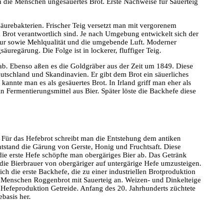
n die Menschen ungesäuertes Brot. Erste Nachweise für Sauerteig
säurebakterien. Frischer Teig versetzt man mit vergorenem
 Brot verantwortlich sind. Je nach Umgebung entwickelt sich der
tur sowie Mehlqualität und die umgebende Luft. Moderner
regärung. Die Folge ist in lockerer, fluffiger Teig.
ab. Ebenso aßen es die Goldgräber aus der Zeit um 1849. Diese
eutschland und Skandinavien. Er gibt dem Brot ein säuerliches
nnte man es als gesäuertes Brot. In Irland griff man eher als
n Fermentierungsmittel aus Bier. Später löste die Backhefe diese
t. Für das Hefebrot schreibt man die Entstehung dem antiken
tstand die Gärung von Gerste, Honig und Fruchtsaft. Diese
 die erste Hefe schöpfte man obergäriges Bier ab. Das Getränk
die Bierbrauer von obergäriger auf untergärige Hefe umzusteigen.
ich die erste Backhefe, die zu einer industriellen Brotproduktion
die Menschen Roggenbrot mit Sauerteig an. Weizen- und Dinkelteige
e Hefeproduktion Getreide. Anfang des 20. Jahrhunderts züchtete
ebasis her.