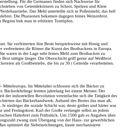
rstellung. Für die Germanen finden sich Nachweise für
urchsieben von Getreidekörnern zu Schrot. Spelzen und Kleie
ferdehaarsiebe. Das Mehl unterteilte sich in Pollenmehl, das hell
idebrei. Die Pharaonen bekamen dagegen feines Weizenbrot.
 Beginn buk man in erhitzten Tontöpfen.
t. Sie verfeinerten ihre Brote beispielsweise mit Honig und
er verbreiteten dir Römer die Kunst des Brotbackens in Europa.
Sie waren in der Lage sehr feines Mehl zum Brotbacken zu
Brot sättigte länger. Die Oberschicht griff gerne auf Weißbrot
kereien als Großbetriebe, die bis zu 30 t Getreide verarbeiteten.
- Mitteleuropa. Im Mittelalter schlossen sich die Bäcker zu
. Bäckerlehrlinge lernten jahrelang bei einem Meister. Der
t der industriellen Revolution vereinfachte sich die Tätigkeit des
ichterten das Bäckerhandwerk. Anhand des Brotes das man aß,
e niedriger die soziale Schicht war, desto gröber und härter war
se und Festtagskost. Karl der Große verlangte selbst an jedem
enschen Haferbrei zum Frühstück. Um 1500 gab es Angaben über
erungszahl zwang zum Übergang von der Haus- zur gewerblichen
Man optimiert die Siebeinrichtungen, baute mechanisierte