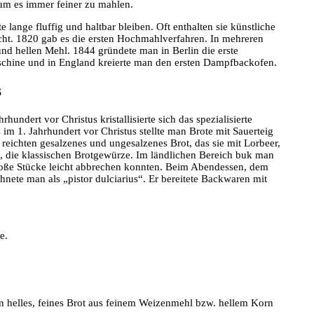
um es immer feiner zu mahlen.
te lange fluffig und haltbar bleiben. Oft enthalten sie künstliche
icht. 1820 gab es die ersten Hochmahlverfahren. In mehreren
d hellen Mehl. 1844 gründete man in Berlin die erste
aschine und in England kreierte man den ersten Dampfbackofen.
s
undert vor Christus kristallisierte sich das spezialisierte
im 1. Jahrhundert vor Christus stellte man Brote mit Sauerteig
reichten gesalzenes und ungesalzenes Brot, das sie mit Lorbeer,
, die klassischen Brotgewürze. Im ländlichen Bereich buk man
lgroße Stücke leicht abbrechen konnten. Beim Abendessen, dem
nete man als „pistor dulciarius“. Er bereitete Backwaren mit
e.
ein helles, feines Brot aus feinem Weizenmehl bzw. hellem Korn